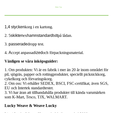
Paket Typ
1,4 stycken
korg i en kartong.
2. 5
skikten
ex
hamnstandard
bil
t
på lådan.
3.
passerade
dropp test.
4.
A
ccept anpassad
ized
och förpackningsmaterial.
Vänligen se våra inköpsguider:
1. Om produkten: Vi är en fabrik i mer än 20 år inom området för
pil, sjögräs, papper och rottingprodukter, speciellt picknickkorg,
cykelkorg och förvaringskorg.
2. Om oss: Vi erhåller SEDEX, BSCI, FSC-certifikat, även SGS,
EU och Intertek standardtester.
3. Vi har äran att tillhandahålla produkter till kända varumärken
som K-Mart, Tesco, TJX, WALMART.
Lucky Weave & Weave Lucky