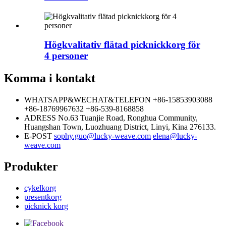
Högkvalitativ flätad picknickkorg för
4 personer
Komma i kontakt
WHATSAPP&WECHAT&TELEFON
+86-15853903088
+86-18769967632
+86-539-8168858
ADRESS
No.63 Tuanjie Road, Ronghua Community,
Huangshan Town, Luozhuang District, Linyi, Kina 276133.
E-POST
sophy.guo@lucky-weave.com
elena@lucky-
weave.com
Produkter
cykelkorg
presentkorg
picknick korg