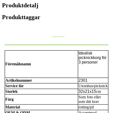
Produktdetalj
Produkttaggar
Produktinformation
Idealisk
picknickkorg för
3 personer
Föremålsnamn
Artikelnummer
2301
Service för
Utomhus/picknick
Storlek
32x21x15
cm
Som foto eller
Färg
som ditt krav
Material
rotting/pil
OEM & ODM
Accepterad