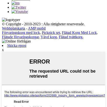
© Copyright - 2010-2023 : Alla rättigheter reserverade.
Webbplatskarta
-
AMP mobil
Förvaringskorg med lock
,
Picknick set
,
Flätad Korg Med Lock
,
Flätade förvaringskorgar
,
Vävd korg
,
Flätad tvättkorg
,
Skicka epost
x