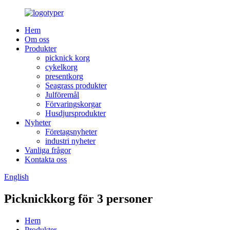
Hem
Om oss
Produkter
picknick korg
cykelkorg
presentkorg
Seagrass produkter
Julföremål
Förvaringskorgar
Husdjursprodukter
Nyheter
Företagsnyheter
industri nyheter
Vanliga frågor
Kontakta oss
English
Picknickkorg för 3 personer
Hem
Produkter