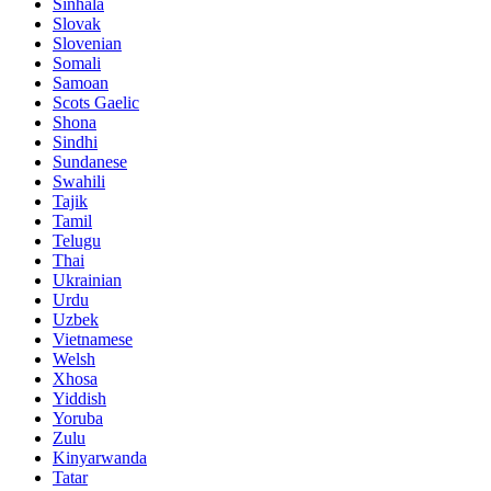
Sinhala
Slovak
Slovenian
Somali
Samoan
Scots Gaelic
Shona
Sindhi
Sundanese
Swahili
Tajik
Tamil
Telugu
Thai
Ukrainian
Urdu
Uzbek
Vietnamese
Welsh
Xhosa
Yiddish
Yoruba
Zulu
Kinyarwanda
Tatar