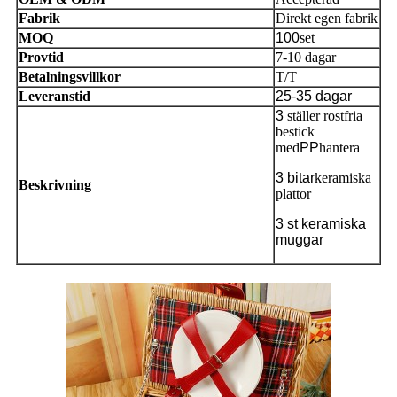
Fabrik
Direkt egen fabrik
MOQ
100
set
Provtid
7-10 dagar
Betalningsvillkor
T/T
Leveranstid
25-35 dagar
3
ställer rostfria
bestick
med
PP
hantera
3
bitar
keramiska
Beskrivning
plattor
3 st keramiska
muggar