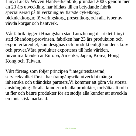
Linyi Lucky Woven Hantverksfabrik, grundad 2000, genom mer
än 23 års utveckling, har bildats till en betydande fabrik,
specialiserad på tillverkning av flätade cykelkorg,
picknickkorgar, förvaringskorg, presentkorg och alla typer av
vävda korgar och hantverk.
Vår fabrik ligger i Huangshan stad Luozhuang distriktet Linyi
stad Shandong-provinsen, fabriken har 23 års produktion och
export erfarenhet, kan designas och produkt enligt kundens krav
och prover.Våra produkter exporteras till hela världen,
huvudmarknaden är Europa, Amerika, Japan, Korea, Hong
Kong och Taiwan.
Vårt företag som följer principen "integritetsbaserad,
servicekvalitet först" har framgångsrikt utvecklat många
inhemska och utländska partners.Vi kommer att göra vår största
ansträngning för alla kunder och alla produkter, fortsätta att rulla
ut fler och bättre produkter för att stödja alla kunder att utveckla
en fantastisk marknad.
Vårt showroom