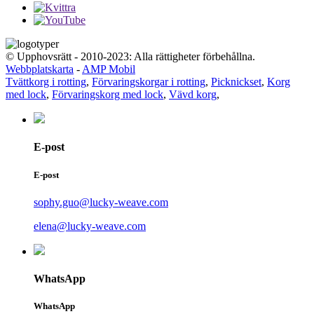
© Upphovsrätt - 2010-2023: Alla rättigheter förbehållna.
Webbplatskarta
-
AMP Mobil
Tvättkorg i rotting
,
Förvaringskorgar i rotting
,
Picknickset
,
Korg
med lock
,
Förvaringskorg med lock
,
Vävd korg
,
E-post
E-post
sophy.guo@lucky-weave.com
elena@lucky-weave.com
WhatsApp
WhatsApp