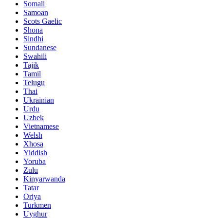
Somali
Samoan
Scots Gaelic
Shona
Sindhi
Sundanese
Swahili
Tajik
Tamil
Telugu
Thai
Ukrainian
Urdu
Uzbek
Vietnamese
Welsh
Xhosa
Yiddish
Yoruba
Zulu
Kinyarwanda
Tatar
Oriya
Turkmen
Uyghur