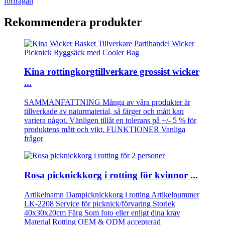
förfrågan
Rekommendera produkter
Kina rottingkorgtillverkare grossist wicker
...
SAMMANFATTNING Många av våra produkter är
tillverkade av naturmaterial, så färger och mått kan
variera något. Vänligen tillåt en tolerans på +/- 5 % för
produktens mått och vikt. FUNKTIONER Vanliga
frågor
Rosa picknickkorg i rotting för kvinnor ...
Artikelnamn Dampicknickkorg i rotting Artikelnummer
LK-2208 Service för picknick/förvaring Storlek
40x30x20cm Färg Som foto eller enligt dina krav
Material Rotting OEM & ODM accepterad