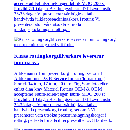
accepterad Fabriksdirekt egen fabrik MOQ 200 st
Provtid 7-10 dagar Betalningsvillkor T/T Leveranstid
25-35 dagar Vi presenterar vår högkvalitativa
handvävda julklappspackningskorg i rotting Vi
presenterar stolt våra utsökta vinröda
julklappspackningar i rotting...
Kinas rottingkorgtillverkare levererar
tomma v...
Artikelnamn Tom presentkorg i rotting, set om 3
Artikelnummer 2809 Service för kök/förpackning
Storlek 14 tum, 17 tum, 20 tum Färg Som foto eller
enligt dina krav Material Rotting OEM & ODM
accepterad Fabriksdirekt egen fabrik MOQ 200 st
Provtid 7-10 dagar Betalningsvillkor T/T Leveranstid
25-35 dagar Vi presenterar vår högkvalitativa
handvävda presentkorg i rotting, set om 3 Vi
presenterar våra utsökta presentinslagningskorgar i
rotting, perfekta för alla dina presentbehov! Hantverk...