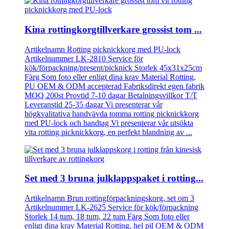
Kina rottingkorgtillverkare grossist tom ...
Artikelnamn Rotting picknickkorg med PU-lock
Artikelnummer LK-2810 Service för
kök/förpackning/present/picknick Storlek 45x31x25cm
Färg Som foto eller enligt dina krav Material Rotting,
PU OEM & ODM accepterad Fabriksdirekt egen fabrik
MOQ 200st Provtid 7-10 dagar Betalningsvillkor T/T
Leveranstid 25-35 dagar Vi presenterar vår
högkvalitativa handvävda tomma rotting picknickkorg
med PU-lock och handtag Vi presenterar vår utsökta
vita rotting picknickkorg, en perfekt blandning av ...
Set med 3 bruna julklappspaket i rotting...
Artikelnamn Brun rottingförpackningskorg, set om 3
Artikelnummer LK-2625 Service för kök/förpackning
Storlek 14 tum, 18 tum, 22 tum Färg Som foto eller
enligt dina krav Material Rotting, hel pil OEM & ODM