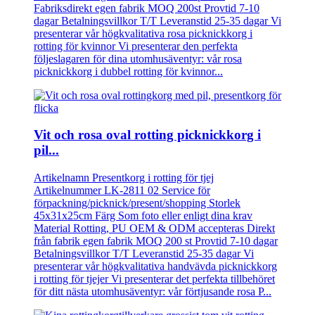
Fabriksdirekt egen fabrik MOQ 200st Provtid 7-10
dagar Betalningsvillkor T/T Leveranstid 25-35 dagar Vi
presenterar vår högkvalitativa rosa picknickkorg i
rotting för kvinnor Vi presenterar den perfekta
följeslagaren för dina utomhusäventyr: vår rosa
picknickkorg i dubbel rotting för kvinnor...
Vit och rosa oval rotting picknickkorg i
pil...
Artikelnamn Presentkorg i rotting för tjej
Artikelnummer LK-2811 02 Service för
förpackning/picknick/present/shopping Storlek
45x31x25cm Färg Som foto eller enligt dina krav
Material Rotting, PU OEM & ODM accepteras Direkt
från fabrik egen fabrik MOQ 200 st Provtid 7-10 dagar
Betalningsvillkor T/T Leveranstid 25-35 dagar Vi
presenterar vår högkvalitativa handvävda picknickkorg
i rotting för tjejer Vi presenterar det perfekta tillbehöret
för ditt nästa utomhusäventyr: vår förtjusande rosa P...