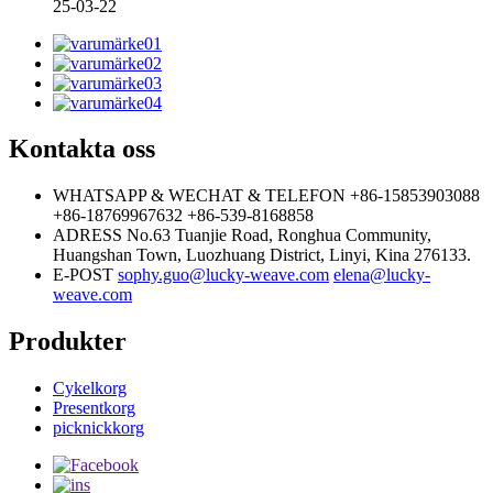
25-03-22
Kontakta oss
WHATSAPP & WECHAT & TELEFON
+86-15853903088
+86-18769967632
+86-539-8168858
ADRESS
No.63 Tuanjie Road, Ronghua Community,
Huangshan Town, Luozhuang District, Linyi, Kina 276133.
E-POST
sophy.guo@lucky-weave.com
elena@lucky-
weave.com
Produkter
Cykelkorg
Presentkorg
picknickkorg