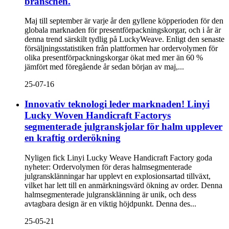
branschen.
Maj till september är varje år den gyllene köpperioden för den
globala marknaden för presentförpackningskorgar, och i år är
denna trend särskilt tydlig på LuckyWeave. Enligt den senaste
försäljningsstatistiken från plattformen har ordervolymen för
olika presentförpackningskorgar ökat med mer än 60 %
jämfört med föregående år sedan början av maj,...
25-07-16
Innovativ teknologi leder marknaden! Linyi
Lucky Woven Handicraft Factorys
segmenterade julgranskjolar för halm upplever
en kraftig orderökning
Nyligen fick Linyi Lucky Weave Handicraft Factory goda
nyheter: Ordervolymen för deras halmsegmenterade
julgransklänningar har upplevt en explosionsartad tillväxt,
vilket har lett till en anmärkningsvärd ökning av order. Denna
halmsegmenterade julgransklänning är unik, och dess
avtagbara design är en viktig höjdpunkt. Denna des...
25-05-21